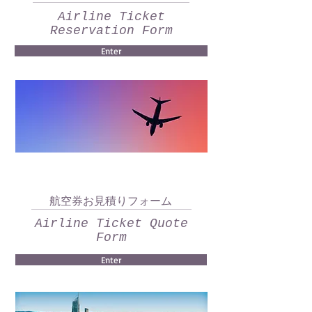
Airline Ticket
Reservation Form
Enter
航空券お見積りフォーム
Airline Ticket Quote
Form
Enter